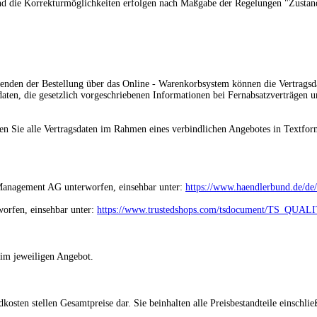
st und die Korrekturmöglichkeiten erfolgen nach Maßgabe der Regelungen "Zus
bsenden der Bestellung
über das Online - Warenkorbsystem
können die Vertragsd
daten, die gesetzlich vorgeschriebenen Informationen bei Fernabsatzverträgen
n Sie alle Vertragsdaten im Rahmen eines verbindlichen Angebotes in Textform
 Management AG unterworfen, einsehbar unter:
https://www.haendlerbund.de/de/d
worfen, einsehbar unter:
https://www.trustedshops.com/tsdocument/TS_QUA
 im jeweiligen Angebot.
osten stellen Gesamtpreise dar. Sie beinhalten alle Preisbestandteile einschließ