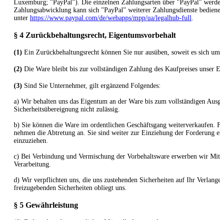
Luxemburg; "PayPal"). Die einzelnen Zahlungsarten über "PayPal" werden 
Zahlungsabwicklung kann sich "PayPal" weiterer Zahlungsdienste bediene
unter
https://www.paypal.com/de/webapps/mpp/ua/legalhub-full
.
§ 4 Zurückbehaltungsrecht
, Eigentumsvorbehalt
(1)
Ein Zurückbehaltungsrecht können Sie nur ausüben, soweit es sich um
(2)
Die Ware bleibt bis zur vollständigen Zahlung des Kaufpreises unser 
(3)
Sind Sie Unternehmer, gilt ergänzend Folgendes:
a) Wir behalten uns das Eigentum an der Ware bis zum vollständigen Ausg
Sicherheitsübereignung nicht zulässig.
b) Sie können die Ware im ordentlichen Geschäftsgang weiterverkaufen. Fü
nehmen die Abtretung an. Sie sind weiter zur Einziehung der Forderung e
einzuziehen.
c) Bei Verbindung und Vermischung der Vorbehaltsware erwerben wir Mit
Verarbeitung.
d) Wir verpflichten uns, die uns zustehenden Sicherheiten auf Ihr Verlang
freizugebenden Sicherheiten obliegt uns.
§ 5 Gewährleistung