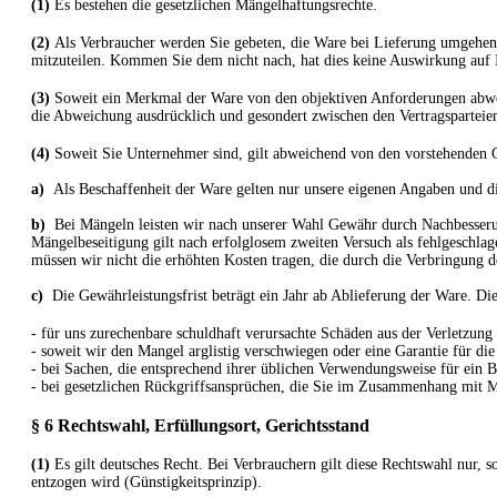
(1)
Es bestehen die gesetzlichen Mängelhaftungsrechte.
(2)
Als Verbraucher werden Sie gebeten, die Ware bei Lieferung umgehend
mitzuteilen. Kommen Sie dem nicht nach, hat dies keine Auswirkung auf 
(3)
Soweit ein Merkmal der Ware von den objektiven Anforderungen abweic
die Abweichung ausdrücklich und gesondert zwischen den Vertragsparteie
(4)
Soweit Sie Unternehmer sind, gilt abweichend von den vorstehenden 
a)
Als Beschaffenheit der Ware gelten nur unsere eigenen Angaben und di
b)
Bei Mängeln leisten wir nach unserer Wahl Gewähr durch Nachbesseru
Mängelbeseitigung gilt nach erfolglosem zweiten Versuch als fehlgeschla
müssen wir nicht die erhöhten Kosten tragen, die durch die Verbringung 
c)
Die Gewährleistungsfrist beträgt ein Jahr ab Ablieferung der Ware. Die
- für uns zurechenbare schuldhaft verursachte Schäden aus der Verletzung
- soweit wir den Mangel arglistig verschwiegen oder eine Garantie für d
- bei Sachen, die entsprechend ihrer üblichen Verwendungsweise für ein
- bei gesetzlichen Rückgriffsansprüchen, die Sie im Zusammenhang mit 
§ 6 Rechtswahl, Erfüllungsort, Gerichtsstand
(1)
Es gilt deutsches Recht. Bei Verbrauchern gilt diese Rechtswahl nur,
entzogen wird (Günstigkeitsprinzip).