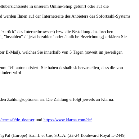
llübersichtsseite in unserem Online-Shop geführt oder auf die
 werden Ihnen auf der Internetseite des Anbieters des Sofortzahl-Systems
 "zurück" des Internetbrowsers) bzw. die Bestellung abzubrechen.
", "bezahlen" / "jetzt bezahlen" oder ähnliche Bezeichnung) erklären Sie
 per E-Mail), welches Sie innerhalb von 5 Tagen (soweit im jeweiligen
 Teil automatisiert. Sie haben deshalb sicherzustellen, dass die von
hindert wird.
en Zahlungsoptionen an. Die Zahlung erfolgt jeweils an Klarna:
l/terms/0/de_de/user
und
https://www.klarna.com/de/
.
PayPal (Europe) S.à.r.l. et Cie, S.C.A. (22-24 Boulevard Royal L-2449,