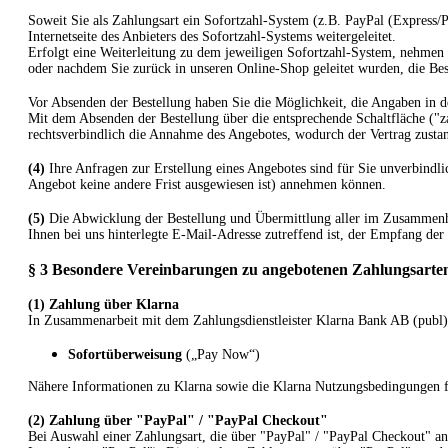
Soweit Sie als Zahlungsart ein Sofortzahl-System (z.B. PayPal (Express/P
Internetseite des Anbieters des Sofortzahl-Systems weitergeleitet.
Erfolgt eine Weiterleitung zu dem jeweiligen Sofortzahl-System, nehmen 
oder nachdem Sie zurück in unseren Online-Shop geleitet wurden, die Beste
Vor Absenden der Bestellung haben Sie die Möglichkeit, die Angaben in d
Mit dem Absenden der Bestellung über die entsprechende Schaltfläche ("zahl
rechtsverbindlich die Annahme des Angebotes, wodurch der Vertrag zust
(4)
Ihre Anfragen zur Erstellung eines Angebotes sind für Sie unverbindli
Angebot keine andere Frist ausgewiesen ist) annehmen können.
(5)
Die Abwicklung der Bestellung und Übermittlung aller im Zusammenhang
Ihnen bei uns hinterlegte E-Mail-Adresse zutreffend ist, der Empfang der
§ 3 Besondere Vereinbarungen zu angebotenen Zahlungsarte
(1) Zahlung über Klarna
In Zusammenarbeit mit dem Zahlungsdienstleister Klarna Bank AB (publ) 
Sofortüberweisung
(„Pay Now“)
Nähere Informationen zu Klarna sowie die Klarna Nutzungsbedingungen f
(2)
Zahlung über "PayPal" / "PayPal Checkout"
Bei Auswahl einer Zahlungsart, die über "PayPal" / "PayPal Checkout" an