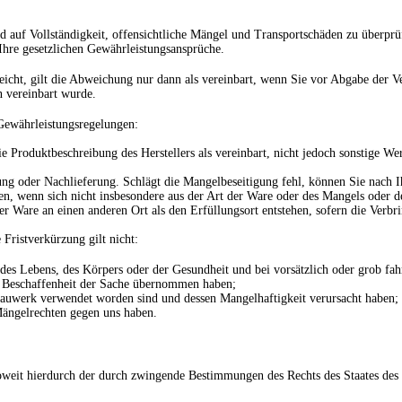
 auf Vollständigkeit, offensichtliche Mängel und Transportschäden zu überpr
Ihre gesetzlichen Gewährleistungsansprüche.
ht, gilt die Abweichung nur dann als vereinbart, wenn Sie vor Abgabe der Ver
n vereinbart wurde.
Gewährleistungsregelungen:
e Produktbeschreibung des Herstellers als vereinbart, nicht jedoch sonstige W
ng oder Nachlieferung. Schlägt die Mangelbeseitigung fehl, können Sie nach 
gen, wenn sich nicht insbesondere aus der Art der Ware oder des Mangels oder 
der Ware an einen anderen Ort als den Erfüllungsort entstehen, sofern die Ve
 Fristverkürzung gilt nicht:
 des Lebens, des Körpers oder der Gesundheit und bei vorsätzlich oder grob fah
ie Beschaffenheit der Sache übernommen haben;
 Bauwerk verwendet worden sind und dessen Mangelhaftigkeit verursacht haben;
Mängelrechten gegen uns haben.
 soweit hierdurch der durch zwingende Bestimmungen des Rechts des Staates des