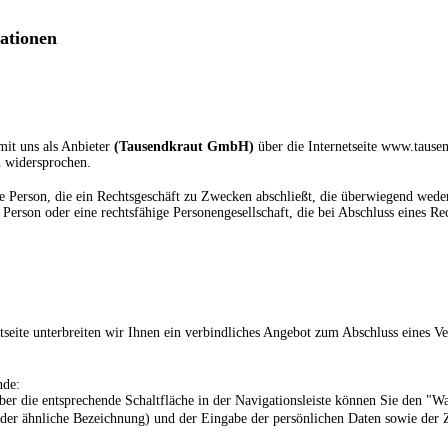
ationen
mit uns als Anbieter
(
Tausendkraut GmbH
)
über die Internetseite www.tausen
 widersprochen.
 Person, die ein Rechtsgeschäft zu Zwecken abschließt, die überwiegend weder 
 Person oder eine rechtsfähige Personengesellschaft, die bei Abschluss eines Re
etseite unterbreiten wir Ihnen ein verbindliches Angebot zum Abschluss eines 
nde:
r die entsprechende Schaltfläche in der Navigationsleiste können Sie den "W
der ähnliche Bezeichnung)
und der Eingabe der persönlichen Daten sowie der