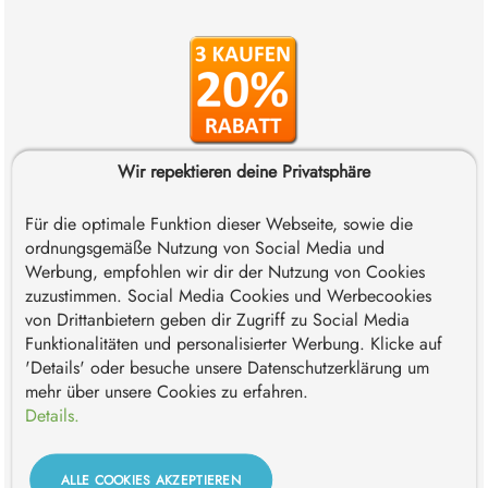
Wir repektieren deine Privatsphäre
Das "Judasohr" unter den Vitalpilzen
Enthält 50% Polysaccharide
Für die optimale Funktion dieser Webseite, sowie die
90 vegetarische Kapseln
ordnungsgemäße Nutzung von Social Media und
Kaufe 3 zum Stückpreis von 27,92€
(620,44 € * / 1 kg)
Werbung, empfohlen wir dir der Nutzung von Cookies
34,90 €*
zuzustimmen. Social Media Cookies und Werbecookies
von Drittanbietern geben dir Zugriff zu Social Media
Inhalt:
0.045 kg
(775,56 €* / 1 kg)
*Preise inkl. MwSt. zzgl. Versandkosten. Versandkostenfrei
Funktionalitäten und personalisierter Werbung. Klicke auf
innerhalb Deutschlands ab 59€ - Österreich ab 69€ - EU ab 89€
'Details' oder besuche unsere Datenschutzerklärung um
- Schweiz ab 119€.
mehr über unsere Cookies zu erfahren.
Details.
Momentan ausverkauft. Wir produzieren gerade Nachschub.
In Kürze wieder erhältlich.
ALLE COOKIES AKZEPTIEREN