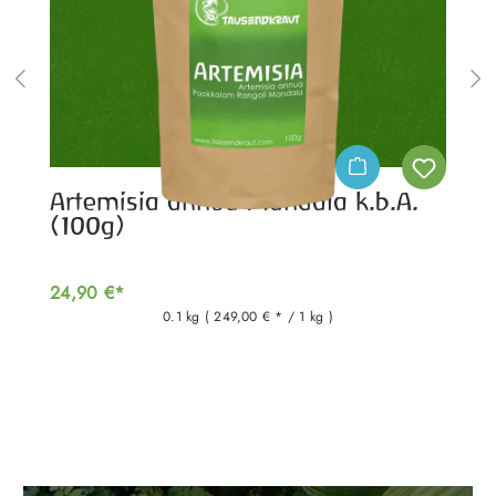
Artemisia annua Mandala k.b.A.
(100g)
24,90 €*
0.1 kg
( 249,00 € * / 1 kg )