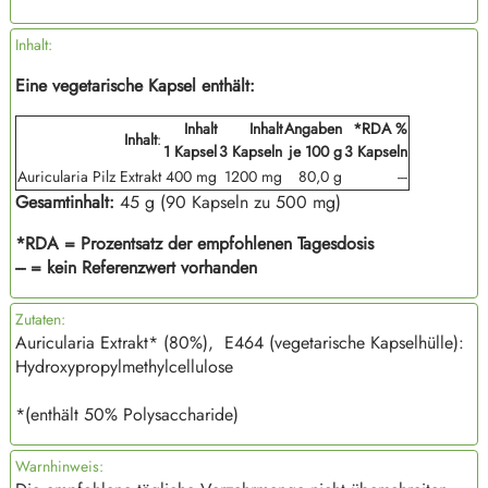
Inhalt:
Eine vegetarische Kapsel enthält:
Inhalt
Inhalt
Angaben
*RDA %
Inhalt
:
1 Kapsel
3 Kapseln
je 100 g
3 Kapseln
Auricularia Pilz Extrakt
400 mg
1200 mg
80,0 g
---
Gesamtinhalt:
45 g (90 Kapseln zu 500 mg)
*RDA = Prozentsatz der empfohlenen Tagesdosis
--- = kein Referenzwert vorhanden
Zutaten:
Auricularia Extrakt* (80%), E464 (vegetarische Kapselhülle):
Hydroxypropylmethylcellulose
*(enthält 50% Polysaccharide)
Warnhinweis: