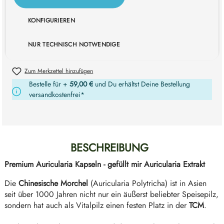
Benachrichtige mich, sobald das Produkt wieder auf Lager ist.
Deine E-Mail
KONFIGURIEREN
NUR TECHNISCH NOTWENDIGE
BENACHRICHTIGE MICH
Zum Merkzettel hinzufügen
Bestelle für +
59,00 €
und Du erhältst Deine Bestellung
versandkostenfrei*
BESCHREIBUNG
Premium Auricularia Kapseln - gefüllt mir Auricularia Extrakt
Die
Chinesische Morchel
(Auricularia Polytricha) ist in Asien
seit über 1000 Jahren nicht nur ein äußerst beliebter Speisepilz,
sondern hat auch als Vitalpilz einen festen Platz in der
TCM
.