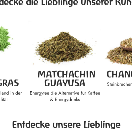
decke die Lieblinge unserer Ku
MATCHACHIN
CHAN
GRAS
GUAYUSA
Steinbrecher
land in der
Energytee die Alternative für Kaffee
ität
& Energydrinks
Entdecke unsere Lieblinge