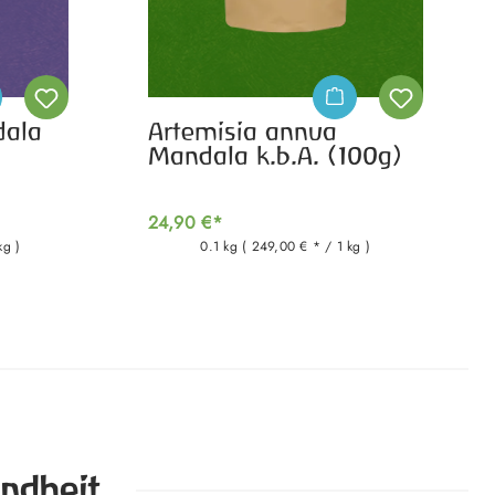
dala
Artemisia annua
Mandala k.b.A. (100g)
24,90 €*
kg )
0.1 kg
( 249,00 € * / 1 kg )
ndheit