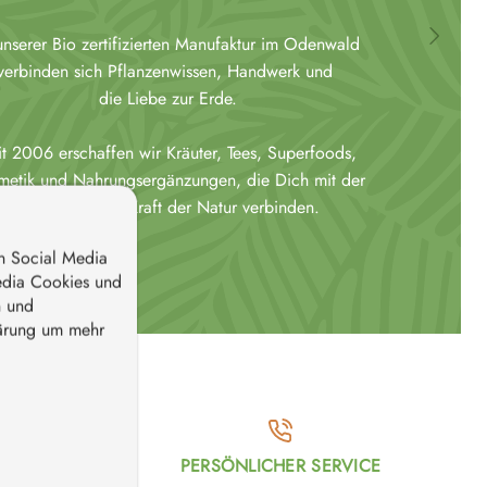
unserer Bio zertifizierten Manufaktur im Odenwald
verbinden sich Pflanzenwissen, Handwerk und
die Liebe zur Erde.
it 2006 erschaffen wir Kräuter, Tees, Superfoods,
metik und Nahrungsergänzungen, die Dich mit der
ursprünglichen Kraft der Natur verbinden.
n Social Media
edia Cookies und
n und
lärung um mehr
PERSÖNLICHER SERVICE
IG