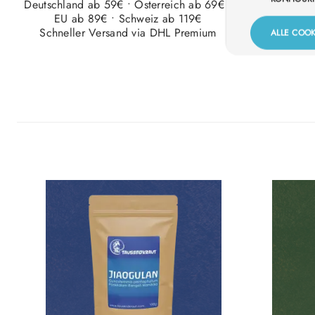
Deutschland ab 59€ • Österreich ab 69€ •
Unsere Produ
EU ab 89€ • Schweiz ab 119€
werden reg
Schneller Versand via DHL Premium
ALLE COOK
Qualität
Produktgalerie überspringen