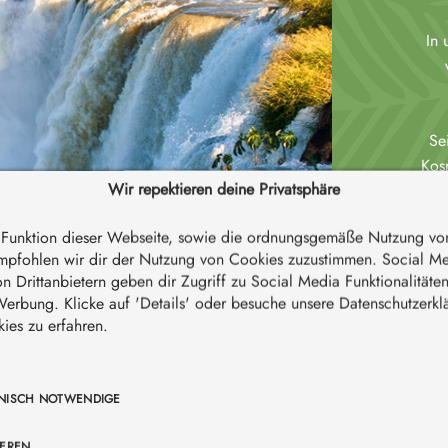
In 
Se
Kos
Wir repektieren deine Privatsphäre
e Funktion dieser Webseite, sowie die ordnungsgemäße Nutzung vo
pfohlen wir dir der Nutzung von Cookies zuzustimmen. Social M
 Drittanbietern geben dir Zugriff zu Social Media Funktionalitäte
 Werbung. Klicke auf 'Details' oder besuche unsere Datenschutzerk
ies zu erfahren.
NISCH NOTWENDIGE
FAIR & NACHHALT
ERTIFIZIERT & GEPRÜFT
IEREN