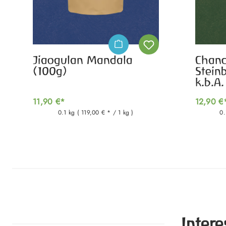
Jiaogulan Mandala
Chanc
(100g)
Stein
k.b.A.
11,90 €*
12,90 €
0.1 kg
( 119,00 € * / 1 kg )
0.
Inter