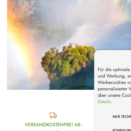
Für die optimal
und Werbung, em
Werbecookies von
personalisierter
über unsere Cook
Details.
NUR TECH
VERSANDKOSTENFREI AB:
BIO Z
KONFIGUR