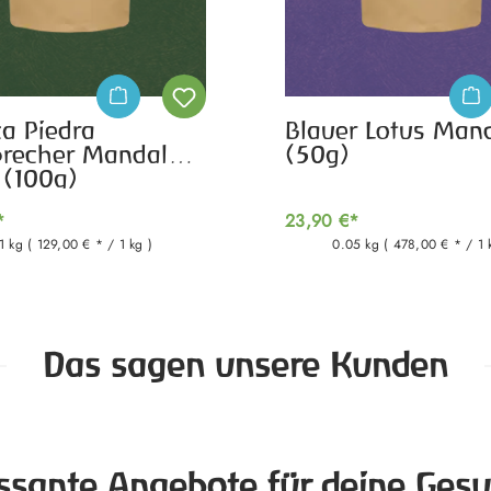
a Piedra
Blauer Lotus Man
brecher Mandala
(50g)
 (100g)
*
23,90 €*
1 kg
( 129,00 € * / 1 kg )
0.05 kg
( 478,00 € * / 1 
Das sagen unsere Kunden
essante Angebote für deine Gesu