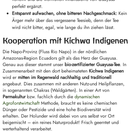
perfekt ergänzt.
Entspannt aufwachen, ohne bitteren Nachgeschmack:
Kein
Ärger mehr über das vergessene Teesieb, denn der Tee
wird nicht bitter, egal, wie lange du ihn ziehen lässt.
Kooperation mit Kichwa Indigenen
Die Napo-Provinz (Fluss Rio Napo) in der nördlichen
Amazonas-Region Ecuadors gilt als das Herz der Guayusa.
Genau aus dieser stammt unser
bio-zertifizierter Guayusa-Tee
. In
Zusammenarbeit mit den dort beheimateten
Kichwa Indigenen
wird er
mitten im Regenwald nachhaltig und traditionell
angebaut. Dies zusammen mit anderen Nutz-und Heilpflanzen,
in sogenannten Chakras (Waldgärten). In einer Art von
Permakultur
bzw. fachlich durch die
dynamischen
Agroforstwirtschaft
Methode, braucht es keine chemischen
Dünger oder Pestizide und eine hohe Biodiversität wird
erhalten. Der Holunder wird dabei von uns selbst vor Ort
beigemischt – ein reines Naturprodukt! Frisch geerntet und
werterhaltend verarbeitet.