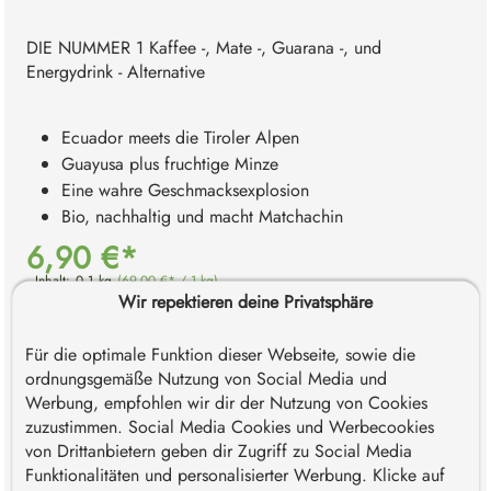
DIE NUMMER 1 Kaffee -, Mate -, Guarana -, und
Energydrink - Alternative
Ecuador meets die Tiroler Alpen
Guayusa plus fruchtige Minze
Eine wahre Geschmacksexplosion
Bio, nachhaltig und macht Matchachin
6,90 €*
Inhalt:
0.1 kg
(69,00 €* / 1 kg)
Wir repektieren deine Privatsphäre
*Preise inkl. MwSt. zzgl. Versandkosten. Versandkostenfrei
innerhalb Deutschlands ab 59€ - Österreich ab 69€ - EU ab 89€
- Schweiz ab 119€.
Für die optimale Funktion dieser Webseite, sowie die
ordnungsgemäße Nutzung von Social Media und
Sofort verfügbar, Lieferzeit: 1-3 Werktage
Werbung, empfohlen wir dir der Nutzung von Cookies
zuzustimmen. Social Media Cookies und Werbecookies
von Drittanbietern geben dir Zugriff zu Social Media
Produkt Anzahl: Gib den gewünschten Wert e
Funktionalitäten und personalisierter Werbung. Klicke auf