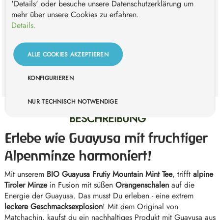
'Details' oder besuche unsere Datenschutzerklärung um
mehr über unsere Cookies zu erfahren.
IN DEN WARENKORB
Details.
Zum Merkzettel hinzufügen
ALLE COOKIES AKZEPTIEREN
Bestelle für +
59,00 €
und Du erhältst Deine Bestellung
versandkostenfrei*
KONFIGURIEREN
NUR TECHNISCH NOTWENDIGE
BESCHREIBUNG
Erlebe wie Guayusa mit fruchtiger
Alpenminze harmoniert!
Mit unserem
BIO Guayusa Frutiy Mountain Mint Tee
, trifft
alpine
Tiroler Minze
in Fusion mit süßen
Orangenschalen
auf die
Energie der Guayusa. Das musst Du erleben - eine extrem
leckere Geschmacksexplosion
! Mit dem Original von
Matchachin, kaufst du ein nachhaltiges Produkt mit Guayusa aus