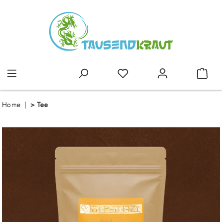
alt springen
Home
>
Tee
Bildergalerie überspringen