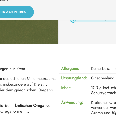
Zum Merkzettel hinzufügen
IES AKZEPTIEREN
Bestelle für +
59,00 €
u
Allergene:
Keine bekannt
ergen
auf Kreta
Ursprungsland:
Griechenland
e
des östlichen Mittelmeerraums.
, insbesondere auf Kreta. Er
Inhalt:
100 g kretisc
der dem griechischen Oregano
Schutzverpac
Anwendung:
Kretischer Ore
ist beim
kretischen Oregano,
verwendet wer
n Oregano mehr...
Aroma und füg