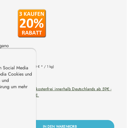
egano
ergen
 Sonneninsel
eis von 9,52€
(95,20 € * / 1 kg)
n Social Media
edia Cookies und
n und
)
lärung um mehr
ersandkosten. Versandkostenfrei innerhalb Deutschlands ab 59€ -
9€ - Schweiz ab 119€.
it: 1-3 Werktage
Gib den gewünschten Wert ein oder benutze
IN DEN WARENKORB