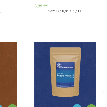
8,95 €*
g )
0.075 l
( 119,33 € * / 1 l )