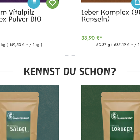
m Vitalpilz
Leber Komplex (9
x Pulver BIO
Kapseln)
33,90 €*
2 kg
( 149,50 € * / 1 kg )
53.37 g
( 635,19 € * / 1
KENNST DU SCHON?