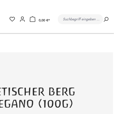
0,00 €*
ETISCHER BERG
EGANO (100G)