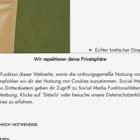
Echter kretischer Or
Aus den Levka Ori B
Wir repektieren deine Privatsphäre
Das Original von der
Kaufe 3 zum Stückpr
e Funktion dieser Webseite, sowie die ordnungsgemäße Nutzung vo
pfohlen wir dir der Nutzung von Cookies zuzustimmen. Social M
11,90 €*
 Drittanbietern geben dir Zugriff zu Social Media Funktionalitäte
Inhalt:
0.1 kg
(119,00 €* / 1 kg
 Werbung. Klicke auf 'Details' oder besuche unsere Datenschutzerk
*Preise inkl. MwSt. zzgl. V
ies zu erfahren.
Österreich ab 69€ - EU ab 8
Sofort verfügbar, Lieferze
NISCH NOTWENDIGE
Produkt Anzahl: 
IEREN