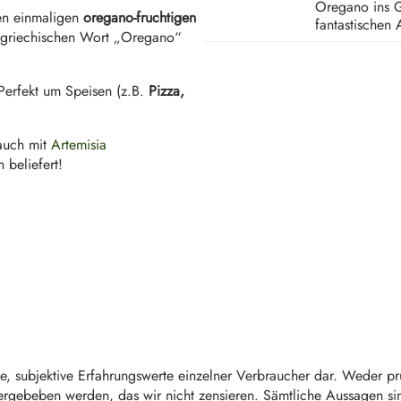
Oregano ins Ge
en einmaligen
oregano-fruchtigen
fantastischen 
m griechischen Wort „Oregano“
. Perfekt um Speisen (z.B.
Pizza,
auch mit
Artemisia
 beliefert!
e, subjektive Erfahrungswerte einzelner Verbraucher dar. Weder p
ergebeben werden, das wir nicht zensieren. Sämtliche Aussagen sind