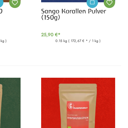
0
Sango Korallen Pulver
(150g)
25,90 €*
 kg )
0.15 kg
( 172,67 € * / 1 kg )