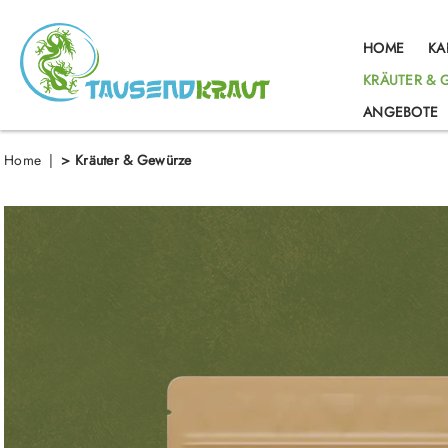
springen
Zur Hauptnavigation springen
HOME
KA
KRÄUTER &
ANGEBOTE
Home
>
Kräuter & Gewürze
Bildergalerie überspringen