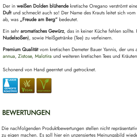
Der in
weißen Dolden blühende
kretische Oregano verströmt ein
Duft
und schmeckt auch so! Der Name des Krauts leitet sich vo
ab, was
„Freude am Berg“
bedeutet.
Ein sehr
aromatisches Gewürz
, das in keiner Küche fehlen sollte
Nudelsoßen
), sowie Heißgetränke (Tee) zu verfeinern.
Premium Qualität
vom kretischen Demeter Bauer Yannis, der uns 
annua
,
Zistose
,
Malotira
und weiteren kretischen Tees und Kräutern
Schonend von Hand geerntet und getrocknet.
BEWERTUNGEN
Die nachfolgenden Produktbewertungen stellen nicht repräsentativ
zu eigen machen. Es soll hier ein unzensiertes Meinungsbild wied