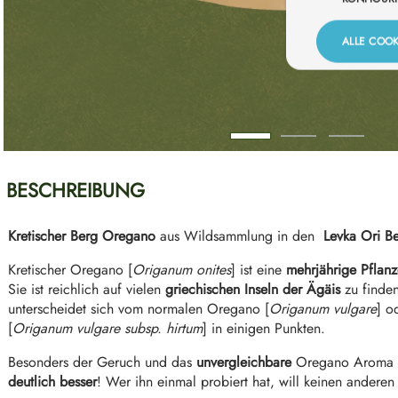
ALLE COOK
BESCHREIBUNG
Kretischer Berg Oregano
aus Wildsammlung in den
Levka Ori B
Kretischer Oregano [
Origanum onites
] ist eine
mehrjährige Pflanz
Sie ist reichlich auf vielen
griechischen Inseln der Ägäis
zu finden
unterscheidet sich vom normalen Oregano [
Origanum vulgare
] o
[
Origanum vulgare subsp. hirtum
] in einigen Punkten.
Besonders der Geruch und das
unvergleichbare
Oregano Aroma 
deutlich besser
! Wer ihn einmal probiert hat, will keinen andere