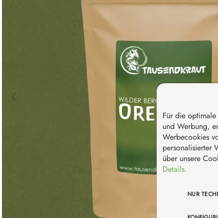
Für die optimal
und Werbung, em
Werbecookies von
personalisierter
über unsere Cook
Details.
NUR TECH
KONFIGUR