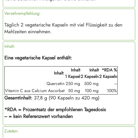
Verzehrempfehlung:
Täglich 2 vegetarische Kapseln mit viel Flüssigkeit zu den
Mahlzeiten einnehmen.
Inhalt:
Eine vegetarische Kapsel enthält:
Inhalt
Inhalt
*RDA %
Inhalt
:
1 Kapsel
2 Kapseln
2 Kapseln
Quercetin
250 mg
500 mg
---
Vitamin C aus Calcium Ascorbat
50 mg
100 mg
100%
Gesamtinhalt:
37,8 g (90 Kapseln zu 420 mg)
*RDA = Prozentsatz der empfohlenen Tagesdosis
--- = kein Referenzwert vorhanden
Zutaten: