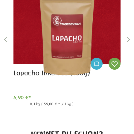
Lapacho Inka Tee (100g)
5,90 €*
0.1 kg
( 59,00 € * / 1 kg )
Produktgalerie überspringen