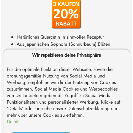
Natürliches Quercetin in sinnvoller Rezeptur
Aus japanischen Sophora (Schnurbaum) Blüten
Kombiniert mit Vitamin C und Sango Koralle
Wir repektieren deine Privatsphäre
Kaufe 3 zum Stückpreis von 23,92€
(632,80 € * / 1 kg)
29,90 €*
Für die optimale Funktion dieser Webseite, sowie die
ordnungsgemäße Nutzung von Social Media und
Inhalt:
37.8 g
( 791,01 € * / 1 kg )
Werbung, empfohlen wir dir der Nutzung von Cookies
*Preise inkl. MwSt. zzgl. Versandkosten. Versandkostenfrei
zuzustimmen. Social Media Cookies und Werbecookies
innerhalb Deutschlands ab 59€ - Österreich ab 69€ - EU ab 89€
von Drittanbietern geben dir Zugriff zu Social Media
- Schweiz ab 119€.
Funktionalitäten und personalisierter Werbung. Klicke auf
Sofort verfügbar, Lieferzeit: 1-3 Werktage
'Details' oder besuche unsere Datenschutzerklärung um
mehr über unsere Cookies zu erfahren.
Details.
Produkt Anzahl: Gib den gewünschten Wert e