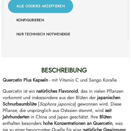
ALLE COOKIES AKZEPTIEREN
IN DEN WARENKORB
KONFIGURIEREN
Zum Merkzettel hinzufügen
Bestelle für +
59,00 €
und Du erhältst Deine Bestellung
NUR TECHNISCH NOTWENDIGE
versandkostenfrei*
BESCHREIBUNG
Quercetin Plus Kapseln
- mit Vitamin C und Sango Koralle
Quercetin ist ein
natürliches Flavonoid
, das in vielen Pflanzen
vorkommt und insbesondere aus den Blüten der
japanischen
Schnurbaumblüte
[
Sophora japonica
] gewonnen wird. Diese
Pflanze, die ursprünglich aus Ostasien stammt, wird
seit
Jahrhunderten
in China und Japan geschätzt. Ihre
Blüten
enthalten besonders
hohe Konzentrationen an Quercetin
, was
sie zu einer bevorzugten Quelle für eine
natürliche Gewinnung