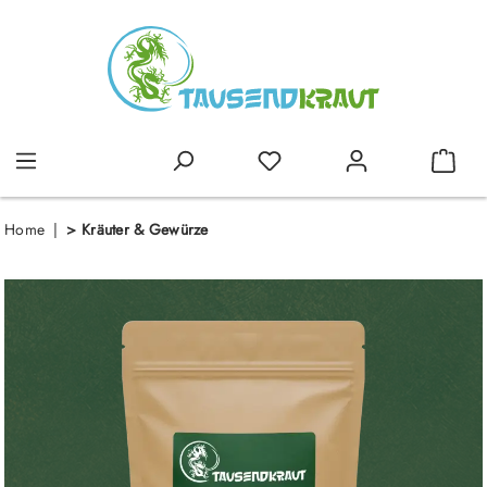
alt springen
Home
>
Kräuter & Gewürze
Bildergalerie überspringen