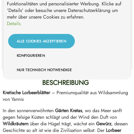
Produkt Anzahl: Gib den gewünschten Wert e
Funktionalitäten und personalisierter Werbung. Klicke auf
'Details' oder besuche unsere Datenschutzerklärung um
mehr über unsere Cookies zu erfahren.
IN DEN WARENKORB
Details.
Zum Merkzettel hinzufügen
ALLE COOKIES AKZEPTIEREN
Bestelle für +
59,00 €
und Du erhältst Deine Bestellung
versandkostenfrei*
KONFIGURIEREN
NUR TECHNISCH NOTWENDIGE
BESCHREIBUNG
Kretische Lorbeerblätter
– Premiumqualität aus Wildsammlung
von Yannis
In den sonnenverwöhnten
Gärten Kretas
, wo das Meer sanft
gegen felsige Küsten schlägt und der Wind den Duft von
Wildkräutern
über die Hügel trägt, wächst ein
Gewürz
, dessen
Geschichte so alt ist wie die Zivilisation selbst: Der
Lorbeer