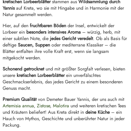
kretischen Lorbeerblätter
stammen aus
Wildsammlung
durch
Yannis
auf Kreta, wo sie mit Hingabe und in Harmonie mit der
Natur gesammelt werden.
Hier, auf den
fruchtbaren Böden
der Insel, entwickelt der
Lorbeer ein
besonders intensives Aroma
– würzig, herb, mit
einer subtilen Note, die
jedes Gericht veredelt
. Ob als Basis für
deftige
Saucen, Suppen
oder mediterrane Klassiker – die
Blätter entfalten ihre volle Kraft erst, wenn sie langsam
mitgekocht werden.
Schonend getrocknet
und mit größter Sorgfalt verlesen, bieten
unsere
kretischen Lorbeerblätter
ein unverfälschtes
Geschmackserlebnis, das jedes Gericht zu einem besonderen
Genuss macht.
Premium Qualität
von Demeter Bauer Yannis, der uns auch mit
Artemisia annua
,
Zistose
,
Malotira
und weiteren kretischen Tees
und Kräutern beliefert! Aus Kreta direkt in
deine Küche
– ein
Hauch von Mythos, Geschichte und unberührter Natur in jeder
Packung.