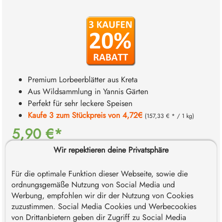
Premium Lorbeerblätter aus Kreta
Aus Wildsammlung in Yannis Gärten
Perfekt für sehr leckere Speisen
Kaufe 3 zum Stückpreis von 4,72€
(157,33 € * / 1 kg)
5,90 €*
Inhalt:
0.03 kg
(196,67 €* / 1 kg)
Wir repektieren deine Privatsphäre
*Preise inkl. MwSt. zzgl. Versandkosten. Versandkostenfrei
innerhalb Deutschlands ab 59€ - Österreich ab 69€ - EU ab 89€
Für die optimale Funktion dieser Webseite, sowie die
- Schweiz ab 119€.
ordnungsgemäße Nutzung von Social Media und
Werbung, empfohlen wir dir der Nutzung von Cookies
Sofort verfügbar, Lieferzeit: 1-3 Werktage
zuzustimmen. Social Media Cookies und Werbecookies
von Drittanbietern geben dir Zugriff zu Social Media