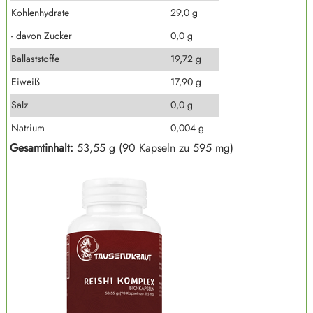
Kohlenhydrate
29,0 g
- davon Zucker
0,0 g
Ballaststoffe
19,72 g
Eiweiß
17,90 g
Salz
0,0 g
Natrium
0,004 g
Gesamtinhalt:
53,55
g (90 Kapseln zu 595 mg)