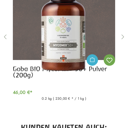
Goba BIO MycoMix® 50+ Pulver
(200g)
46,00 €*
0.2 kg
( 230,00 € * / 1 kg )
Produktgalerie überspringen
KUNDEN KAUFTEN AUCH: