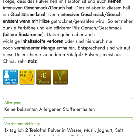
Folge, dass das Pulver hell im Farbton ist und auch
keinen
intensiven Geschmack/Geruch hat
. Dies ist aber in diesem Fall
ein
Qualitätsmerkmal
! Denn
intensiver Geschmack/Geruch
entsteht wenn mit Hitze
getrocknet/gemahlen wird. So entstehen
dunkle Farbtöne und ein stärkerer Pilz Geruch/Geschmack
(
bittere Röstaromen
). Dabei gehen aber auch
wichtige
Inhaltsstoffe verloren
oder sind hierdurch nur
noch
verminderter Menge
enthalten. Entsprechend sind wir auf
diese Unterschiede zu anderen Vitalpilz Pulvern, meist aus
China, sehr
stolz
!
Allergene
Keine bekannten Allergenen Stoffe enthalten
Verzehrempfehlung:
1x täglich 2 Teelöffel Pulver in Wasser, Müsli, Joghurt, Saft