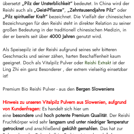
übersetzt
„Pilz der Unsterblichkeit“
bedeutet. In China wird der
Reishi auch als
„Geist-Pflanze“
,
„Zehntausendjahre Pilz“
oder
„Pilz spiritueller Kraft“
bezeichnet. Die Vielfalt der chinesischen
Bezeichnungen für den Reishi steht in direkter Relation zu seiner
großen Bedeutung in der traditionell chinesischen Medizin, in
der er bereits seit über
4000 Jahren
genutzt wird.
Als Speisepilz ist der Reishi aufgrund seines sehr bitteren
Geschmacks und seiner zähen, harten Beschaffenheit kaum
geeignet. Doch als Vitalpilz Pulver oder
Reishi Extrakt
ist der
Ling Zhi ein ganz Besonderer , der extrem vielseitig einsetzbar
ist!
Premium Bio Reishi Pulver - aus den
Bergen Sloweniens
Hinweis zu unseren Vitalpilz Pulvern aus Slowenien, aufgrund
von Kundenfragen:
Es handelt sich hier um
eine
besondere
und
hoch potente Premium Qualität
. Der Reishi
Fruchtkörper wird
sehr
langsam und unter niedriger Temperatur
getrocknet
und anschließend
gekühlt gemahlen
. Das hat zur