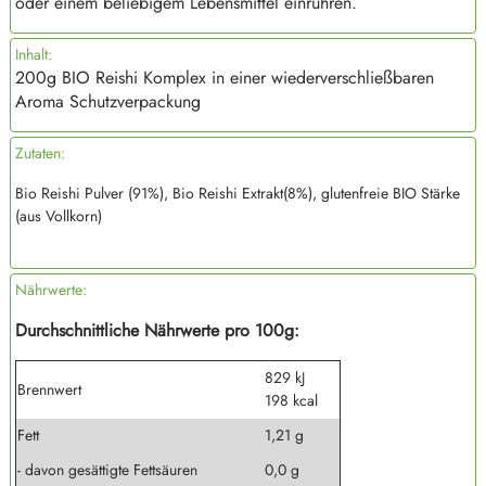
oder einem beliebigem Lebensmittel einrühren.
Inhalt:
200g BIO Reishi Komplex in einer wiederverschließbaren
Aroma Schutzverpackung
Zutaten:
Bio Reishi Pulver (91%), Bio Reishi Extrakt(8%), glutenfreie BIO Stärke
(aus Vollkorn)
Nährwerte:
Durchschnittliche Nährwerte pro 100g:
829 kJ
Brennwert
198 kcal
Fett
1,21 g
- davon gesättigte Fettsäuren
0,0 g