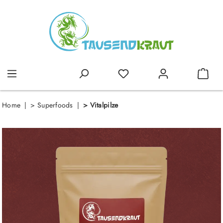
alt springen
Home
>
Superfoods
>
Vitalpilze
Bildergalerie überspringen