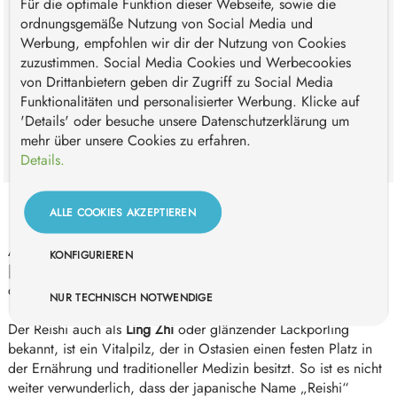
Für die optimale Funktion dieser Webseite, sowie die
ordnungsgemäße Nutzung von Social Media und
Werbung, empfohlen wir dir der Nutzung von Cookies
IN DEN WARENKORB
zuzustimmen. Social Media Cookies und Werbecookies
von Drittanbietern geben dir Zugriff zu Social Media
Zum Merkzettel hinzufügen
Funktionalitäten und personalisierter Werbung. Klicke auf
Bestelle für +
59,00 €
und Du erhältst Deine Bestellung
'Details' oder besuche unsere Datenschutzerklärung um
versandkostenfrei*
mehr über unsere Cookies zu erfahren.
Details.
ALLE COOKIES AKZEPTIEREN
BESCHREIBUNG
Als
Symbol des Glücks und eines langen Lebens
ist der
Reishi
KONFIGURIEREN
[
Ganoderma lucidum
] auf vielen Zeichnungen, Teppichen und
chinesischem Porzellan abgebildet.
NUR TECHNISCH NOTWENDIGE
Der Reishi auch als
Ling Zhi
oder glänzender Lackporling
bekannt, ist ein Vitalpilz, der in Ostasien einen festen Platz in
der Ernährung und traditioneller Medizin besitzt. So ist es nicht
weiter verwunderlich, dass der japanische Name „Reishi“