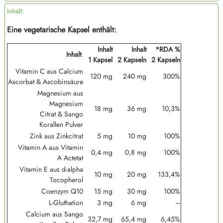
Inhalt:
Eine vegetarische Kapsel enthält:
Inhalt
Inhalt
*RDA %
Inhalt
:
1 Kapsel
2 Kapseln
2 Kapseln
Vitamin C aus Calcium
120 mg
240 mg
300%
Ascorbat & Ascobinsäure
Magnesium aus
Magnesium
18 mg
36 mg
10,3%
Citrat & Sango
Korallen Pulver
Zink aus Zinkcitrat
5 mg
10 mg
100%
Vitamin A aus Vitamin
0,4 mg
0,8 mg
100%
A Actetat
Vitamin E aus d-alpha
10 mg
20 mg
133,4%
Tocopherol
Coenzym Q10
15 mg
30 mg
100%
L-Gluthation
3 mg
6 mg
---
Calcium aus Sango
32,7 mg
65,4 mg
6,45%