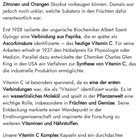
Zitronen und Orangen
Skorbut vorbeugen können. Damals war
jedoch noch unklar, welche Substanz in den Früchten dafür
verantwortlich war.
Erst 1928 isolierte der ungarische Biochemiker Albert Szent-
Györgyi eine
Verbindung aus Paprika
, die er später als
Ascorbinsäure
identifizierte – das
heutige Vitamin C
. Für seine
Arbeiten erhielt er 1937 den Nobelpreis für Physiologie oder
Medizin. Parallel dazu entwickelte der Chemiker Charles Glen
King in den USA ein Verfahren zur
Synthese von Vitamin C
, das
die industrielle Produktion ermöglichte.
Vitamin C ist besonders spannend, da es
eine der ersten
Verbindungen
war, die als "Vitamin" identifiziert wurde. Es ist
ein
wasserlösliches Molekül
und spielt in der
Pflanzenwelt
eine
wichtige Rolle, insbesondere in
Früchten und Gemüse
. Seine
Entdeckung markierte einen Wendepunkt in der
Ernährungswissenschaft und inspirierte die Forschung zu
weiteren
Vitaminen und Nährstoffen
.
Unsere
Vitamin C Komplex
Kapseln sind ein durchdachter