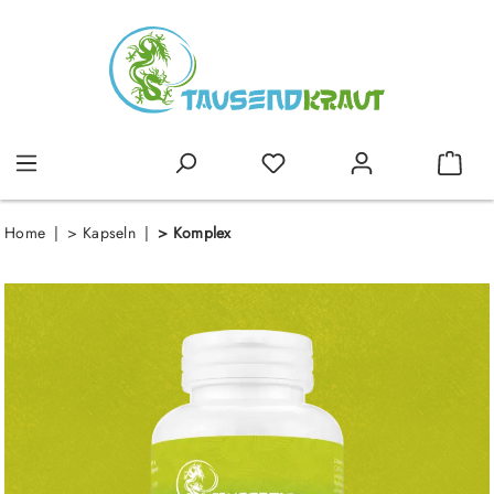
alt springen
Home
>
Kapseln
>
Komplex
Bildergalerie überspringen