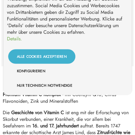
zuzustimmen. Social Media Cookies und Werbecookies
von Drittanbietern geben dir Zugriff zu Social Media
Funktionalitäten und personalisierter Werbung. Klicke auf
IN DEN WARENKORB
'Details' oder besuche unsere Datenschutzerklärung um
mehr über unsere Cookies zu erfahren.
Zum Merkzettel hinzufügen
Details.
Bestelle für +
59,00 €
und Du erhältst Deine Bestellung
versandkostenfrei*
ALLE COOKIES AKZEPTIEREN
KONFIGURIEREN
BESCHREIBUNG
NUR TECHNISCH NOTWENDIGE
Premium Vitamin C Komplex
- mit Coenzym Q10, Citrus
Flavonoiden, Zink und Mineralstoffen
Die
Geschichte von Vitamin C
ist eng mit der Erforschung von
Skorbut verbunden, einer Krankheit, die vor allem bei
Seefahrern im
16. und 17. Jahrhundert
auftrat. Bereits 1747
erkannte der schottische Arzt James Lind, dass
Zitrusfrüchte wie