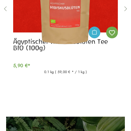
Ägyptischer Hibiskusblüten Tee
BIO (100g)
5,90 €*
0.1 kg
( 59,00 € * / 1 kg )