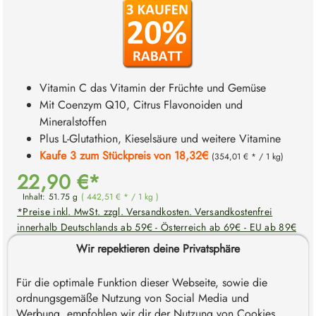
Vitamin C das Vitamin der Früchte und Gemüse
Mit Coenzym Q10, Citrus Flavonoiden und
Mineralstoffen
Plus L-Glutathion, Kieselsäure und weitere Vitamine
Kaufe 3 zum Stückpreis von 18,32€
(354,01 € * / 1 kg)
22,90 €*
Inhalt:
51.75 g
( 442,51 € * / 1 kg )
*Preise inkl. MwSt. zzgl. Versandkosten. Versandkostenfrei
innerhalb Deutschlands ab 59€ - Österreich ab 69€ - EU ab 89€
- Schweiz ab 119€.
Wir repektieren deine Privatsphäre
Sofort verfügbar, Lieferzeit: 1-3 Werktage
Für die optimale Funktion dieser Webseite, sowie die
ordnungsgemäße Nutzung von Social Media und
Produkt Anzahl: Gib den gewünschten Wert e
Werbung, empfohlen wir dir der Nutzung von Cookies